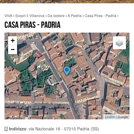
VIVA
Scopri il Villanova
Da vedere
A Padria
Casa Piras - Padria
CASA PIRAS - PADRIA
+
−
Leaflet
| Google
Indirizzo
: via Nazionale 18 - 07015 Padria (SS)