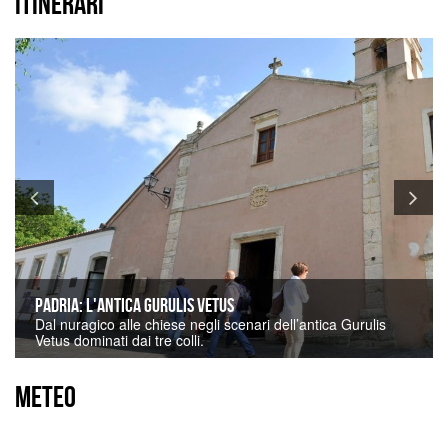
ITINERARI
Padria: l'antica Gurulis Vetus
Dal nuragico alle chiese negli scenari dell’antica Gurulis
Vetus dominati dai tre colli.
METEO