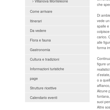
Villanova Monteleone
che spes
Come arrivare
Di ambie
vede un 
Itinerari
spalle e
Da vedere
colpisce
carico. 
Flora e fauna
alle fig
forma ir
Gastronomia
Continua
Cultura e tradizioni
figure u
Informazioni turistiche
realisti
d’estate
page
o a quel
affianco
Strutture ricettive
Alcune p
fontana,
Calendario eventi
suoi pen
Altre sc