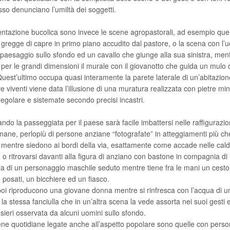
so denunciano l’umiltà dei soggetti.
ntazione bucolica sono invece le scene agropastorali, ad esempio que
gregge di capre in primo piano accudito dal pastore, o la scena con l’
 paesaggio sullo sfondo ed un cavallo che giunge alla sua sinistra, ment
 per le grandi dimensioni il murale con il giovanotto che guida un mulo 
Quest’ultimo occupa quasi interamente la parete laterale di un’abitazione
ure viventi viene data l’illusione di una muratura realizzata con pietre min
regolare e sistemate secondo precisi incastri.
ndo la passeggiata per il paese sarà facile imbattersi nelle raffigurazion
mane, perlopiù di persone anziane “fotografate” in atteggiamenti più ch
ci mentre siedono ai bordi della via, esattamente come accade nelle cal
, o ritrovarsi davanti alla figura di anziano con bastone in compagnia di
la di un personaggio maschile seduto mentre tiene fra le mani un cesto
, posati, un bicchiere ed un fiasco.
oi riproducono una giovane donna mentre si rinfresca con l’acqua di u
 la stessa fanciulla che in un’altra scena la vede assorta nei suoi gesti 
sieri osservata da alcuni uomini sullo sfondo.
ene quotidiane legate anche all’aspetto popolare sono quelle con pers