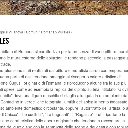
pri il Villanova
Comuni
Romana
Murales
LES
o abitato di Romana si caratterizza per la presenza di varie pitture mural
ano le mura esterne delle abitazioni e rendono piacevole la passeggiata
strade.
urales sono stati realizzati dal pittore e muralista sardo contemporan
ona parte di essi rendono omaggio al riscoperto valore artistico di
one Cugusi, originario di Romana, e riproducono alcune fra le sue più
ti opere, come ad esempio la replica del dipinto su tela intitolato “Gio
eabile” dove una figura maschile si staglia allungata in un ambiente dai
l “Contadino in verde” che fotografa l’umiltà dell’abbigliamento indossato 
 ambiente domestico circostante, oppure l’autoritratto dell’artista, o a
 di Chiccu”, “Le cucitrici”, “Le bagnanti”, il “Ragazzo”. Tutti riportano la
ione caratteristica delle opere originarie che tendono a raccontare la
ne del quotidiano con la semplicità delle scene e dei gesti e con toni rea