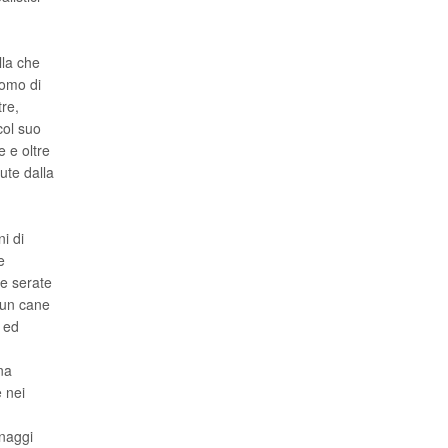
lla che
uomo di
re,
col suo
 e oltre
ute dalla
i di
e
de serate
 un cane
 ed
na
e nei
onaggi