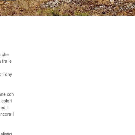
i che
 fra le
eo Tony
vane con
 colori
ed il
ncora il
listici