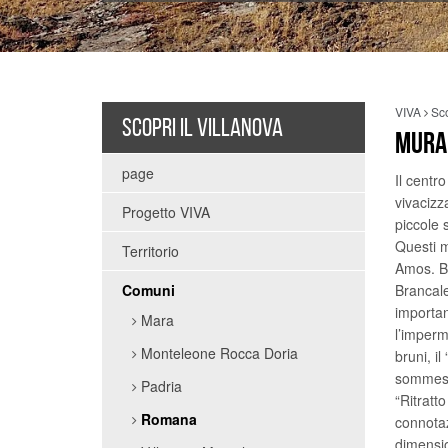
VIVA
Sco
SCOPRI IL VILLANOVA
MURA
page
Il centr
vivacizz
Progetto VIVA
piccole 
Questi m
Territorio
Amos. Bu
Comuni
Brancale
importan
Mara
l’imperm
Monteleone Rocca Doria
bruni, i
sommesso
Padria
“Ritratto
Romana
connotaz
dimensio