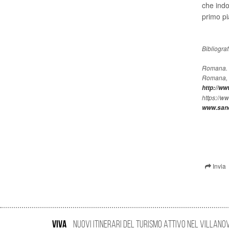
che indo
primo pi
Romana. I
Romana, a
http://w
https://w
www.sand
Invia
VIVA
Nuovi Itinerari del Turismo Attivo nel Villano