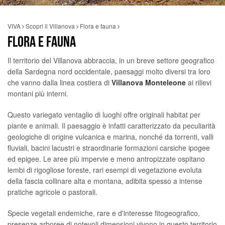
VIVA
Scopri il Villanova
Flora e fauna
FLORA E FAUNA
Il territorio del Villanova abbraccia, in un breve settore geografico
della Sardegna nord occidentale, paesaggi molto diversi tra loro
che vanno dalla linea costiera di
Villanova Monteleone
ai rilievi
montani più interni.
Questo variegato ventaglio di luoghi offre originali habitat per
piante e animali. Il paesaggio è infatti caratterizzato da peculiarità
geologiche di origine vulcanica e marina, nonché da torrenti, valli
fluviali, bacini lacustri e straordinarie formazioni carsiche ipogee
ed epigee. Le aree più impervie e meno antropizzate ospitano
lembi di rigogliose foreste, rari esempi di vegetazione evoluta
della fascia collinare alta e montana, adibita spesso a intense
pratiche agricole o pastorali.
Specie vegetali endemiche, rare e d'interesse fitogeografico,
presenze arboree di notevoli dimensioni vivono in questo territorio