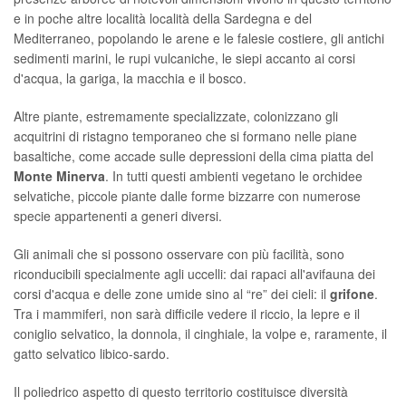
e in poche altre località località della Sardegna e del
Mediterraneo, popolando le arene e le falesie costiere, gli antichi
sedimenti marini, le rupi vulcaniche, le siepi accanto ai corsi
d'acqua, la gariga, la macchia e il bosco.
Altre piante, estremamente specializzate, colonizzano gli
acquitrini di ristagno temporaneo che si formano nelle piane
basaltiche, come accade sulle depressioni della cima piatta del
Monte Minerva
. In tutti questi ambienti vegetano le orchidee
selvatiche, piccole piante dalle forme bizzarre con numerose
specie appartenenti a generi diversi.
Gli animali che si possono osservare con più facilità, sono
riconducibili specialmente agli uccelli: dai rapaci all'avifauna dei
corsi d'acqua e delle zone umide sino al “re” dei cieli: il
grifone
.
Tra i mammiferi, non sarà difficile vedere il riccio, la lepre e il
coniglio selvatico, la donnola, il cinghiale, la volpe e, raramente, il
gatto selvatico libico-sardo.
Il poliedrico aspetto di questo territorio costituisce diversità