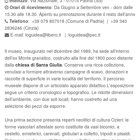
Indirizzo
: Via Nazionale, 3 - 07015 Padria (SS)
Orari di ricevimento
: Da Giugno a Settembre ven - dom dalle
15.30 alle 18.30. Aperto su prenotazione durante il resto dell’anno
Telefono
: +39 079 807018 (Comune di Padria) | +39 340
2836246 (Cinzia)
E-mail:
loguidea@libero.it
|
loguidea@pec.it
Il museo, inaugurato nel dicembre del 1989, ha sede all'interno
dell’ex Monte granatico, costruito alla fine del 1800 poco distante
dalla
chiesa di Santa Giulia
. Conserva una ricca collezione,
venutasi a formare attraverso campagne di scavo, donazioni e
raccolte di superficie in varie località del territorio. Il percorso
museale dispone di un articolato apparato didattico.L'esposizione
segue un criterio cronologico e topografico. Le ridotte dimensioni
dell’ambiente, con due soli locali, hanno costretto ad una
selezione dei pezzi da esporre.
Una prima sezione presenta reperti neolitici di cultura Ozieri: le
forme vascolari attestate sono costituite da vasi biconici, a
cestello, emisferici, carenati, globulari a colletto, tripodi e pissidi.