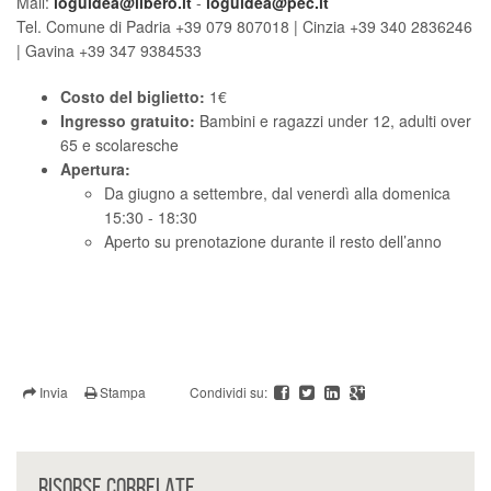
Mail:
loguidea@libero.it
-
loguidea@pec.it
Tel. Comune di Padria +39 079 807018 | Cinzia +39 340 2836246
| Gavina +39 347 9384533
Costo del biglietto:
1€
Ingresso gratuito:
Bambini e ragazzi under 12, adulti over
65 e scolaresche
Apertura:
Da giugno a settembre, dal venerdì alla domenica
15:30 - 18:30
Aperto su prenotazione durante il resto dell’anno
Invia
Stampa
Condividi su:
RISORSE CORRELATE