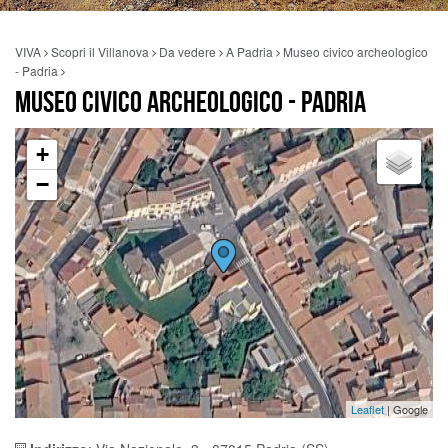
VIVA
Scopri il Villanova
Da vedere
A Padria
Museo civico archeologico
- Padria
MUSEO CIVICO ARCHEOLOGICO - PADRIA
+
−
Leaflet
| Google