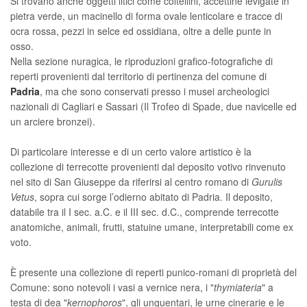
Si trovano anche oggetti litici come coltellini, accettine levigate in
pietra verde, un macinello di forma ovale lenticolare e tracce di
ocra rossa, pezzi in selce ed ossidiana, oltre a delle punte in
osso.
Nella sezione nuragica, le riproduzioni grafico-fotografiche di
reperti provenienti dal territorio di pertinenza del comune di
Padria
, ma che sono conservati presso i musei archeologici
nazionali di Cagliari e Sassari (Il Trofeo di Spade, due navicelle ed
un arciere bronzei).
Di particolare interesse e di un certo valore artistico è la
collezione di terrecotte provenienti dal deposito votivo rinvenuto
nel sito di San Giuseppe da riferirsi al centro romano di
Gurulis
Vetus
, sopra cui sorge l’odierno abitato di Padria. Il deposito,
databile tra il I sec. a.C. e il III sec. d.C., comprende terrecotte
anatomiche, animali, frutti, statuine umane, interpretabili come ex
voto.
È presente una collezione di reperti punico-romani di proprietà del
Comune: sono notevoli i vasi a vernice nera, i "
thymiateria
" a
testa di dea "
kernophoros
", gli unguentari, le urne cinerarie e le