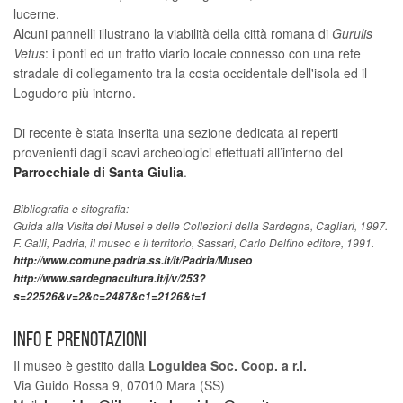
lucerne.
Alcuni pannelli illustrano la viabilità della città romana di
Gurulis
Vetus
: i ponti ed un tratto viario locale connesso con una rete
stradale di collegamento tra la costa occidentale dell'isola ed il
Logudoro più interno.
Di recente è stata inserita una sezione dedicata ai reperti
provenienti dagli scavi archeologici effettuati all’interno del
Parrocchiale di Santa Giulia
.
Guida alla Visita dei Musei e delle Collezioni della Sardegna, Cagliari, 1997.
F. Galli, Padria, il museo e il territorio, Sassari, Carlo Delfino editore, 1991.
http://www.comune.padria.ss.it/it/Padria/Museo
http://www.sardegnacultura.it/j/v/253?
s=22526&v=2&c=2487&c1=2126&t=1
INFO E PRENOTAZIONI
Il museo è gestito dalla
Loguidea Soc. Coop. a r.l.
Via Guido Rossa 9, 07010 Mara (SS)