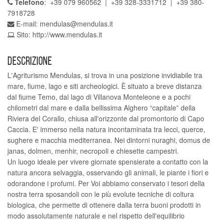
Telefono
: +39 079 960562 | +39 328-3331712 | +39 380-
7918728
E-mail:
mendulas@mendulas.it
Sito:
http://www.mendulas.it
DESCRIZIONE
L'Agriturismo Mendulas, si trova in una posizione invidiabile tra
mare, fiume, lago e siti archeologici. È situato a breve distanza
dal fiume Temo, dal lago di Villanova Monteleone e a pochi
chilometri dal mare e dalla bellissima Alghero “capitale” della
Riviera del Corallo, chiusa all'orizzonte dal promontorio di Capo
Caccia. E' immerso nella natura incontaminata tra lecci, querce,
sughere e macchia mediterranea. Nei dintorni nuraghi, domus de
janas, dolmen, menhir, necropoli e chiesette campestri.
Un luogo ideale per vivere giornate spensierate a contatto con la
natura ancora selvaggia, osservando gli animali, le piante i fiori e
odorandone i profumi. Per Voi abbiamo conservato i tesori della
nostra terra sposandoli con le più evolute tecniche di coltura
biologica, che permette di ottenere dalla terra buoni prodotti in
modo assolutamente naturale e nel rispetto dell'equilibrio